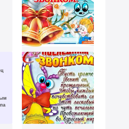
м
ец
ным
апа