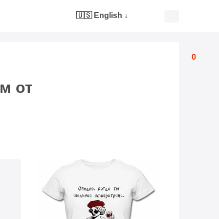
🇺🇸 English
↓
0
м от