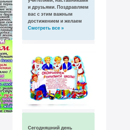
учителями, наставниками
и друзьями. Поздравляем
вас с этим важным
достижением и желаем
успеха в новом этапе
Смотреть все »
жизни!
Сегодняшний день