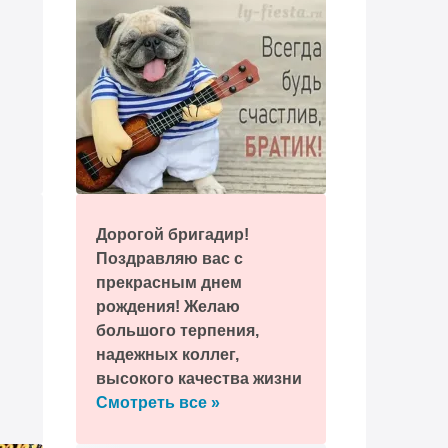
Дорогой бригадир!
Поздравляю вас с
прекрасным днем
рождения! Желаю
большого терпения,
надежных коллег,
высокого качества жизни
и реализации всех своих
Смотреть все »
желаний!