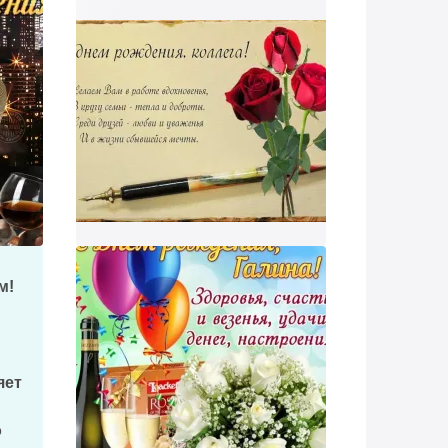
м!
яет
о