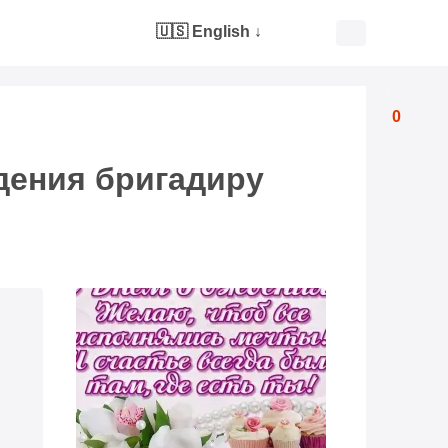
🇺🇸 English
↓
0
дения бригадиру