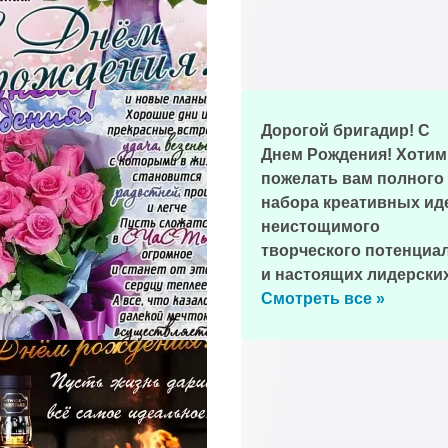
Дорогой бригадир! С
Днем Рождения! Хотим
пожелать вам полного
набора креативных ид
неистощимого
творческого потенциа
и настоящих лидерски
качеств, которые помо
Смотреть все »
вам достигать больши
успехов в работе и в
жизни!